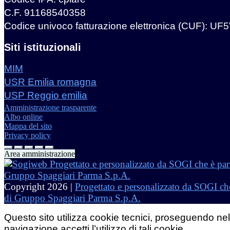
C.F. 91168540358
Codice univoco fatturazione elettronica (CUF): UF
Siti istituzionali
MIM
USR Emilia romagna
USP Reggio emilia
Amministrazione trasparente
Albo online
Mappa del sito
Privacy policy
Area amministrazione
Copyright 2026 |
Progettato e personalizzato da SOGI che
di Gruppo Spaggiari Parma S.p.A.
Questo sito utilizza cookie tecnici, proseguendo nel
navigazione accetti l’utilizzo di tali cookie.