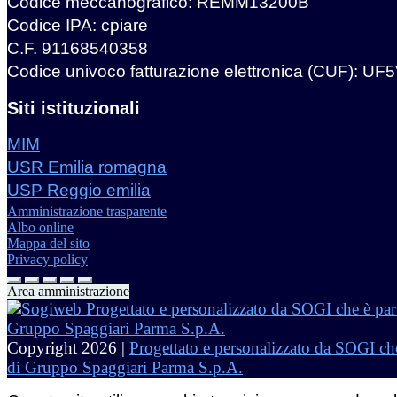
Codice meccanografico: REMM13200B
Codice IPA: cpiare
C.F. 91168540358
Codice univoco fatturazione elettronica (CUF): UF
Siti istituzionali
MIM
USR Emilia romagna
USP Reggio emilia
Amministrazione trasparente
Albo online
Mappa del sito
Privacy policy
Area amministrazione
Copyright 2026 |
Progettato e personalizzato da SOGI che
di Gruppo Spaggiari Parma S.p.A.