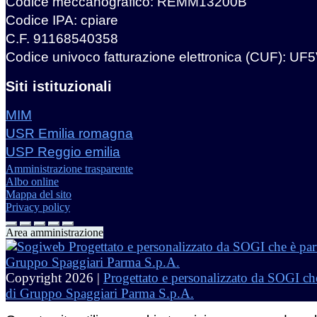
Codice meccanografico: REMM13200B
Codice IPA: cpiare
C.F. 91168540358
Codice univoco fatturazione elettronica (CUF): UF
Siti istituzionali
MIM
USR Emilia romagna
USP Reggio emilia
Amministrazione trasparente
Albo online
Mappa del sito
Privacy policy
Area amministrazione
Copyright 2026 |
Progettato e personalizzato da SOGI che
di Gruppo Spaggiari Parma S.p.A.