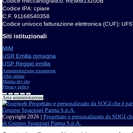
Codice meccanografico: REMM13200B
Codice IPA: cpiare
C.F. 91168540358
Codice univoco fatturazione elettronica (CUF): UF
Siti istituzionali
MIM
USR Emilia romagna
USP Reggio emilia
Amministrazione trasparente
Albo online
Mappa del sito
Privacy policy
Area amministrazione
Copyright 2026 |
Progettato e personalizzato da SOGI che
di Gruppo Spaggiari Parma S.p.A.