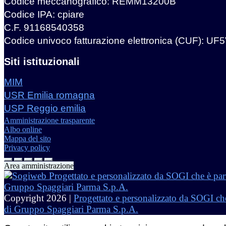
Codice meccanografico: REMM13200B
Codice IPA: cpiare
C.F. 91168540358
Codice univoco fatturazione elettronica (CUF): UF
Siti istituzionali
MIM
USR Emilia romagna
USP Reggio emilia
Amministrazione trasparente
Albo online
Mappa del sito
Privacy policy
Area amministrazione
Copyright 2026 |
Progettato e personalizzato da SOGI che
di Gruppo Spaggiari Parma S.p.A.