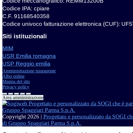
Codice meccanografico: REMM13200B
Codice IPA: cpiare
C.F. 91168540358
Codice univoco fatturazione elettronica (CUF): UF
Siti istituzionali
MIM
USR Emilia romagna
USP Reggio emilia
Amministrazione trasparente
Albo online
Mappa del sito
Privacy policy
Area amministrazione
Copyright 2026 |
Progettato e personalizzato da SOGI che
di Gruppo Spaggiari Parma S.p.A.