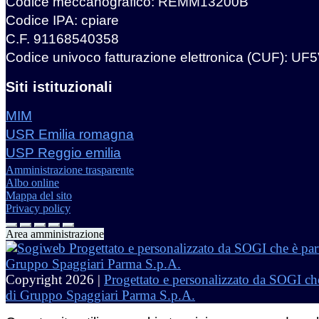
Codice meccanografico: REMM13200B
Codice IPA: cpiare
C.F. 91168540358
Codice univoco fatturazione elettronica (CUF): UF
Siti istituzionali
MIM
USR Emilia romagna
USP Reggio emilia
Amministrazione trasparente
Albo online
Mappa del sito
Privacy policy
Area amministrazione
Copyright 2026 |
Progettato e personalizzato da SOGI che
di Gruppo Spaggiari Parma S.p.A.