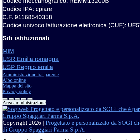
Codice meccanografico: REMM13200B
Codice IPA: cpiare
C.F. 91168540358
Codice univoco fatturazione elettronica (CUF): UF
Siti istituzionali
MIM
USR Emilia romagna
USP Reggio emilia
Amministrazione trasparente
Albo online
Mappa del sito
Privacy policy
Area amministrazione
Copyright 2026 |
Progettato e personalizzato da SOGI che
di Gruppo Spaggiari Parma S.p.A.