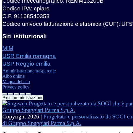
Codice meccanografico: REMM13200B
Codice IPA: cpiare
C.F. 91168540358
Codice univoco fatturazione elettronica (CUF): UF
Siti istituzionali
MIM
USR Emilia romagna
USP Reggio emilia
Amministrazione trasparente
Albo online
Mappa del sito
Privacy policy
Area amministrazione
Copyright 2026 |
Progettato e personalizzato da SOGI che
di Gruppo Spaggiari Parma S.p.A.