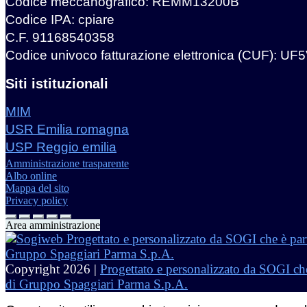
Codice meccanografico: REMM13200B
Codice IPA: cpiare
C.F. 91168540358
Codice univoco fatturazione elettronica (CUF): UF
Siti istituzionali
MIM
USR Emilia romagna
USP Reggio emilia
Amministrazione trasparente
Albo online
Mappa del sito
Privacy policy
Area amministrazione
Copyright 2026 |
Progettato e personalizzato da SOGI che
di Gruppo Spaggiari Parma S.p.A.