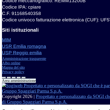
Codice meccanografico: REMM13200B
Codice IPA: cpiare
C.F. 91168540358
Codice univoco fatturazione elettronica (CUF): UF
Siti istituzionali
MIM
USR Emilia romagna
USP Reggio emilia
Amministrazione trasparente
Albo online
Mappa del sito
Privacy policy
Area amministrazione
Copyright 2026 |
Progettato e personalizzato da SOGI che
di Gruppo Spaggiari Parma S.p.A.